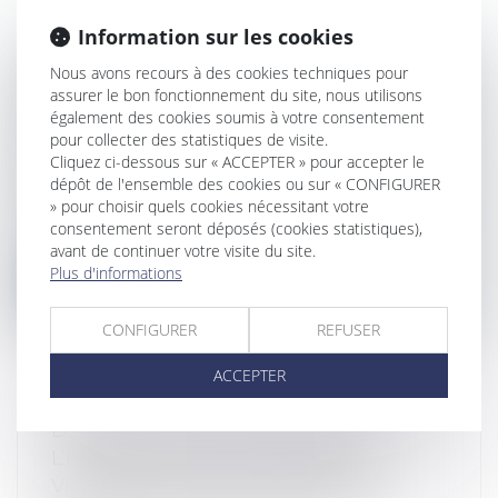
Information sur les cookies
Nous avons recours à des cookies techniques pour
CONSIGNATION DU LOYER : LE JUGE
assurer le bon fonctionnement du site, nous utilisons
DOIT RECHERCHER SI LE TROUBLE
également des cookies soumis à votre consentement
REND LE BIEN LOUÉ IMPROPRE À
pour collecter des statistiques de visite.
Cliquez ci-dessous sur « ACCEPTER » pour accepter le
L’USAGE AUQUEL IL EST DESTINÉ
dépôt de l'ensemble des cookies ou sur « CONFIGURER
Droit immobilier
» pour choisir quels cookies nécessitant votre
Dans une affaire portée à la connaissance
consentement seront déposés (cookies statistiques),
de la Cour de cassation le 6 juille...
avant de continuer votre visite du site.
Plus d'informations
Lire la suite
CONFIGURER
REFUSER
ACCEPTER
DE NOUVELLES PRÉCISIONS SUR
L’INDEMNISATION DU PRENEUR
VICTIME DU MANQUEMENT DU