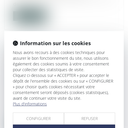
de...
Lire la suite
Information sur les cookies
Nous avons recours à des cookies techniques pour
LE PRINCIPE DE RÉPARATION
assurer le bon fonctionnement du site, nous utilisons
INTÉGRALE DU PRÉJUDICE PAR
également des cookies soumis à votre consentement
L’ASSUREUR DO NÉCESSITE
pour collecter des statistiques de visite.
D’INCLURE LES FRAIS DE
Cliquez ci-dessous sur « ACCEPTER » pour accepter le
dépôt de l'ensemble des cookies ou sur « CONFIGURER
SOUSCRIPTION D’UNE POLICE DO
» pour choisir quels cookies nécessitant votre
POUR LES TRAVAUX DE REPRISE
consentement seront déposés (cookies statistiques),
Droit des assurances
avant de continuer votre visite du site.
L’assureur dommages-ouvrage doit
Plus d'informations
préfinancer le coût des travaux de reprise
d...
CONFIGURER
REFUSER
Lire la suite