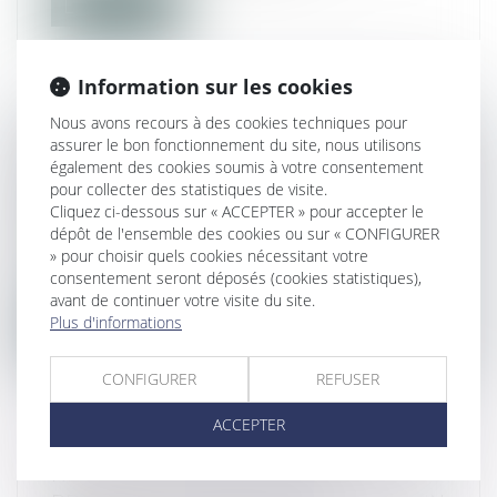
Lire la suite
Information sur les cookies
Nous avons recours à des cookies techniques pour
assurer le bon fonctionnement du site, nous utilisons
L’ACHETEUR PEUT DEMANDER
également des cookies soumis à votre consentement
RÉPARATION DE SON PRÉJUDICE
pour collecter des statistiques de visite.
MÊME EN L’ABSENCE DE DOL
Cliquez ci-dessous sur « ACCEPTER » pour accepter le
dépôt de l'ensemble des cookies ou sur « CONFIGURER
Droit immobilier
/
Droit de la propriété
» pour choisir quels cookies nécessitant votre
Le rejet de la demande en nullité de la
consentement seront déposés (cookies statistiques),
vente pour dol formée à titre princip...
avant de continuer votre visite du site.
Plus d'informations
Lire la suite
CONFIGURER
REFUSER
ACCEPTER
NÉCESSITÉ D’UN ÉCRIT POUR