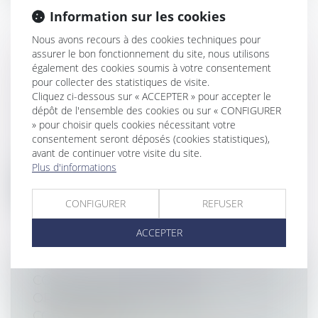
Information sur les cookies
Nous avons recours à des cookies techniques pour
assurer le bon fonctionnement du site, nous utilisons
REPRISE DES DÉLAIS D'INSTRUCTION
également des cookies soumis à votre consentement
D'URBANISME, D'AMÉNAGEMENT ET
pour collecter des statistiques de visite.
DE CONSTRUCTION AU 24 MAI
Cliquez ci-dessous sur « ACCEPTER » pour accepter le
dépôt de l'ensemble des cookies ou sur « CONFIGURER
Droit immobilier
/
Droit de la construction
» pour choisir quels cookies nécessitant votre
Le ministre du Logement,
consentement seront déposés (cookies statistiques),
Julien Denormandie, a publié, le 8 mai au
avant de continuer votre visite du site.
Journal of...
Plus d'informations
Lire la suite
CONFIGURER
REFUSER
ACCEPTER
COVID-19 : UNE NOUVELLE
ORDONNANCE POUR LES
COPROPRIÉTÉS