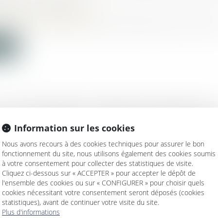
AIRE DE JUSTICE
bilier
/
Baux d'habitation
 de la loi n° 89-462 du 6 juillet 1989 dispose que l’état des
ite
UR MOTIF RÉEL ET SÉRIEUX DÉLIVRÉ PAR 
 : LES ÉLÉMENTS DE PREUVE POSTÉRIEURS 
Information sur les cookies
NCE DU CONGÉ PEUVENT ÊTRE APPRÉCIÉS 
Nous avons recours à des cookies techniques pour assurer le bon
R DES INTENTIONS DU BAILLEUR | LE MAG J
fonctionnement du site, nous utilisons également des cookies soumis
bilier
/
Baux d'habitation
à votre consentement pour collecter des statistiques de visite.
t du 12 octobre 2023, la Cour de cassation considère, 
Cliquez ci-dessous sur « ACCEPTER » pour accepter le dépôt de
l'ensemble des cookies ou sur « CONFIGURER » pour choisir quels
cookies nécessitant votre consentement seront déposés (cookies
ite
statistiques), avant de continuer votre visite du site.
Plus d'informations