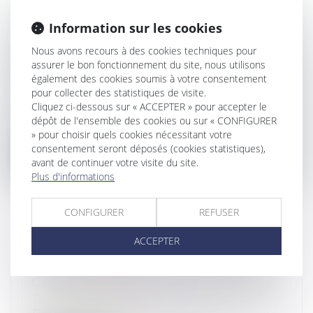
Information sur les cookies
MODIFICATION DES TERMES DU
CONTRAT : LE PROFESSIONNEL DOIT
Nous avons recours à des cookies techniques pour
PROCÉDER À UNE NOTIFICATION
assurer le bon fonctionnement du site, nous utilisons
également des cookies soumis à votre consentement
INDIVIDUELLE
pour collecter des statistiques de visite.
Droit des assurances
Cliquez ci-dessous sur « ACCEPTER » pour accepter le
Par une décision du 9 novembre 2023, la
dépôt de l'ensemble des cookies ou sur « CONFIGURER
Cour de cassation affirme que les mod...
» pour choisir quels cookies nécessitant votre
consentement seront déposés (cookies statistiques),
Lire la suite
avant de continuer votre visite du site.
Plus d'informations
CONFIGURER
REFUSER
ACCEPTER
PRIMAUTÉ DES RÈGLES SPÉCIALES
POUR APPRÉCIER LA VALIDITÉ D’UNE
CLAUSE D’EXCLUSION DE GARANTIE
Droit des assurances